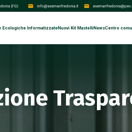
redonia (FG)
info@asemanfredonia.it
asemanfredonia@pec.i
e Ecologiche Informatizzate
Nuovi Kit Mastelli
News
Centro comun
ione Traspar