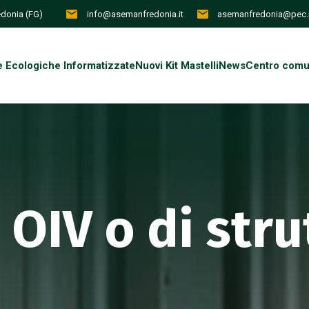
redonia (FG)
info@asemanfredonia.it
asemanfredonia@pec.i
e Ecologiche Informatizzate
Nuovi Kit Mastelli
News
Centro comun
 OIV o di stru