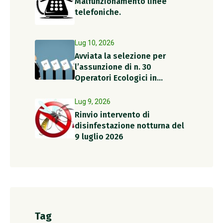
Malfunzionamento linee
telefoniche.
Lug 10, 2026
Avviata la selezione per
l’assunzione di n. 30
Operatori Ecologici in
somministrazione per il
periodo estivo
Lug 9, 2026
Rinvio intervento di
disinfestazione notturna del
9 luglio 2026
Tag