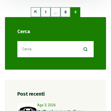
1
…
8
9
Cerca
Post recenti
Ago 3, 2026