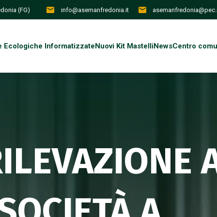
redonia (FG)
info@asemanfredonia.it
asemanfredonia@pec.i
e Ecologiche Informatizzate
Nuovi Kit Mastelli
News
Centro comun
RILEVAZIONE 
SOCIETÀ A