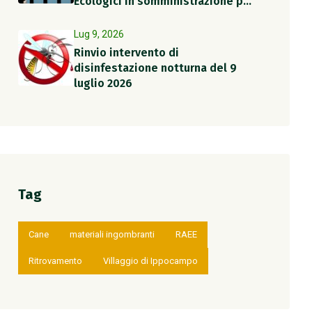
Ecologici in somministrazione per
il periodo estivo
Lug 9, 2026
Rinvio intervento di
disinfestazione notturna del 9
luglio 2026
Tag
Cane
materiali ingombranti
RAEE
Ritrovamento
Villaggio di Ippocampo