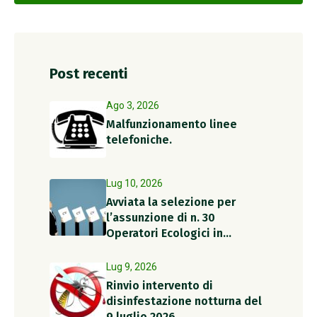
Post recenti
Ago 3, 2026
Malfunzionamento linee
telefoniche.
Lug 10, 2026
Avviata la selezione per
l’assunzione di n. 30
Operatori Ecologici in
somministrazione per il
periodo estivo
Lug 9, 2026
Rinvio intervento di
disinfestazione notturna del
9 luglio 2026