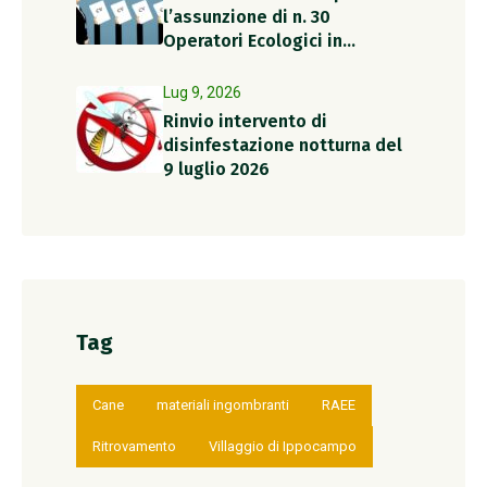
l’assunzione di n. 30
Operatori Ecologici in
somministrazione per il
periodo estivo
Lug 9, 2026
Rinvio intervento di
disinfestazione notturna del
9 luglio 2026
Tag
Cane
materiali ingombranti
RAEE
Ritrovamento
Villaggio di Ippocampo