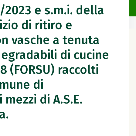
6/2023 e s.m.i. della
io di ritiro e
on vasche a tenuta
degradabili di cucine
8 (FORSU) raccolti
omune di
 mezzi di A.S.E.
a.