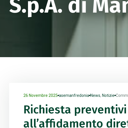
S.p.A. di Ma
26 Novembre 2025
asemanfredonia
News
,
Notizie
Comme
Richiesta preventivi 
all’affidamento dir