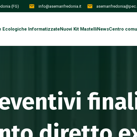
redonia (FG)
info@asemanfredonia.it
asemanfredonia@pec.i
e Ecologiche Informatizzate
Nuovi Kit Mastelli
News
Centro comun
eventivi final
nto diretto ex