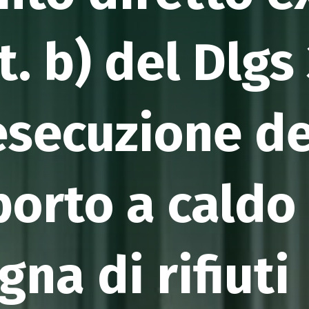
. b) del Dlgs
 esecuzione de
sporto a cald
gna di rifiuti