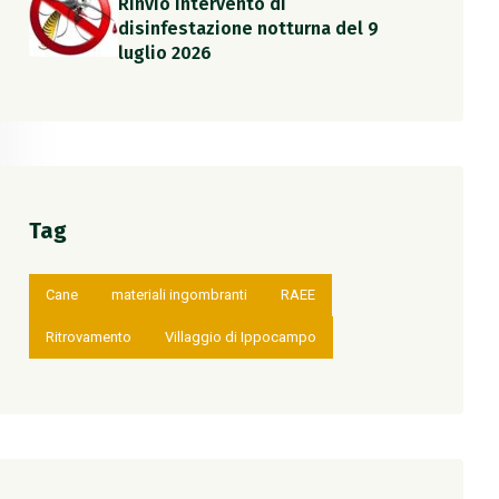
Rinvio intervento di
disinfestazione notturna del 9
luglio 2026
Tag
Cane
materiali ingombranti
RAEE
Ritrovamento
Villaggio di Ippocampo