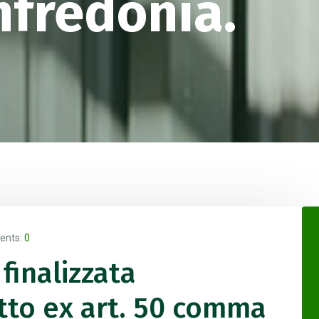
nfredonia.
nts:
0
finalizzata
etto ex art. 50 comma