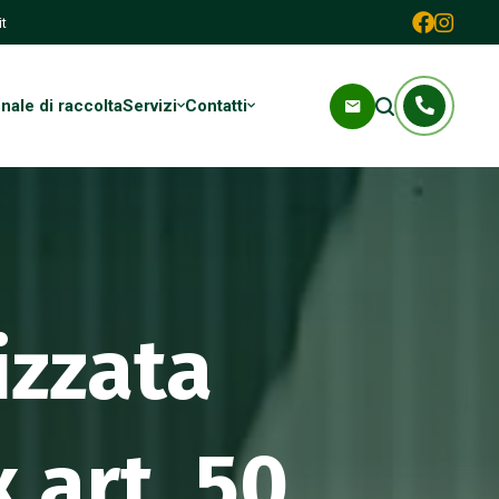
t
ale di raccolta
Servizi
Contatti
izzata
 art. 50