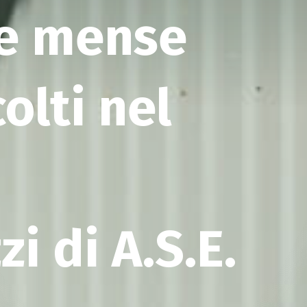
 e mense
olti nel
i di A.S.E.