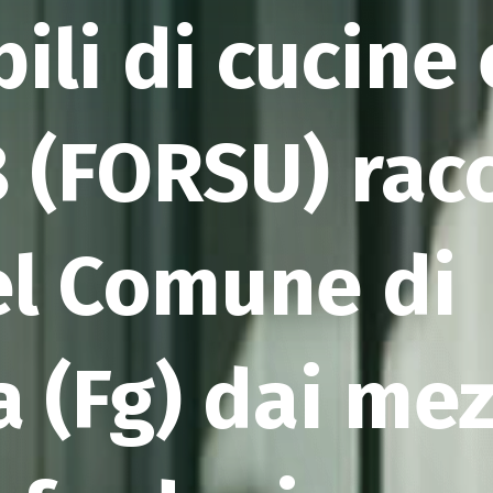
ili di cucine
 (FORSU) racc
el Comune di
(Fg) dai mezz